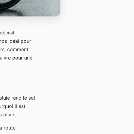
écisif.
mps idéal pour
lors, comment
suivre pour une
pluie rend le sol
rquoi il est
 pluie.
a route