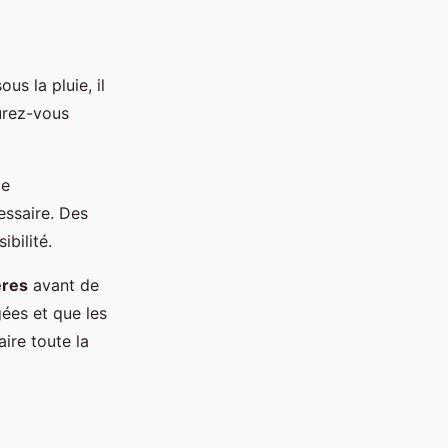
us la pluie, il
surez-vous
de
essaire. Des
bilité.
ères
avant de
gées et que les
ire toute la