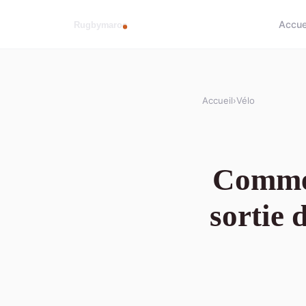
Accue
Accueil
›
Vélo
Commen
sortie 