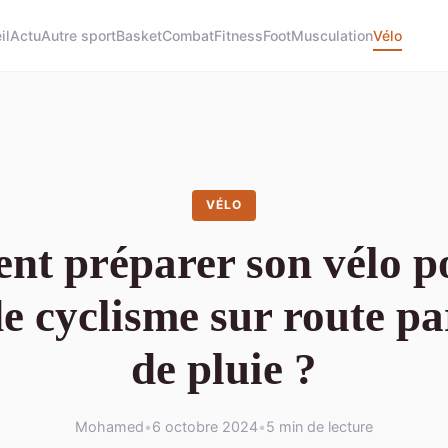
il
Actu
Autre sport
Basket
Combat
Fitness
Foot
Musculation
Vélo
VÉLO
t préparer son vélo p
de cyclisme sur route p
de pluie ?
Mohamed
•
6 octobre 2024
•
5 min de lecture