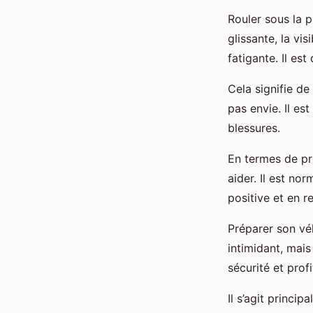
Rouler sous la 
glissante, la vi
fatigante. Il e
Cela signifie d
pas envie. Il e
blessures.
En termes de pr
aider. Il est no
positive et en r
Préparer son vé
intimidant, mai
sécurité et prof
Il s’agit princip