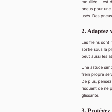
mouillée. Il es
pneus pour une 
usés. Des pneus 
2. Adaptez v
Les freins sont 
sortie sous la p
peut aussi les 
Une astuce simp
frein propre ser
De plus, pensez à
risquent de ne p
glissante.
3. Protégez 