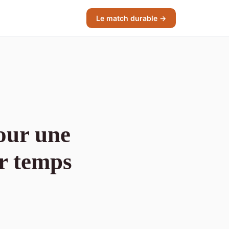
Le match durable →
our une
ar temps