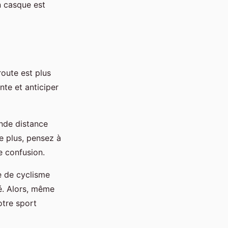
un casque est
route est plus
nte et anticiper
ande distance
e plus, pensez à
e confusion.
e de cyclisme
té. Alors, même
otre sport