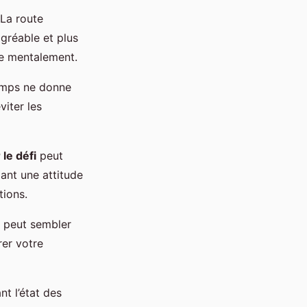
 La route
agréable et plus
ue mentalement.
temps ne donne
iter les
le défi
peut
dant une attitude
tions.
e peut sembler
rer votre
nt l’état des