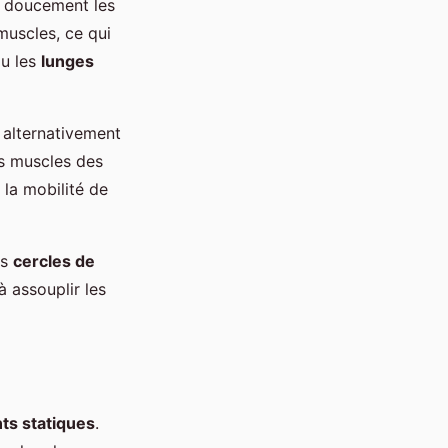
t doucement les
muscles, ce qui
u les
lunges
 alternativement
es muscles des
 la mobilité de
es
cercles de
à assouplir les
ts statiques
.