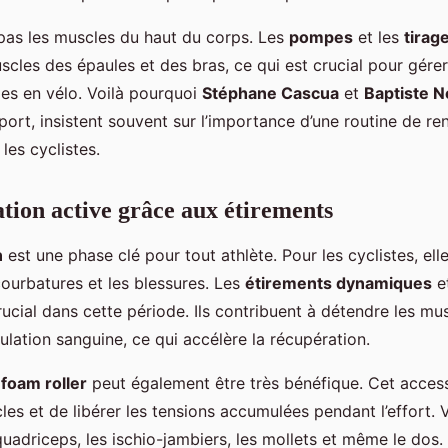
 pas les muscles du haut du corps. Les
pompes
et les
tirag
scles des épaules et des bras, ce qui est crucial pour gérer 
ies en vélo. Voilà pourquoi
Stéphane Cascua
et
Baptiste N
port, insistent souvent sur l’importance d’une routine de r
les cyclistes.
tion active grâce aux étirements
n
est une phase clé pour tout athlète. Pour les cyclistes, elle
courbatures et les blessures. Les
étirements dynamiques
et
rucial dans cette période. Ils contribuent à détendre les mu
culation sanguine, ce qui accélère la récupération.
n
foam roller
peut également être très bénéfique. Cet acces
les et de libérer les tensions accumulées pendant l’effort.
es quadriceps, les ischio-jambiers, les mollets et même le dos