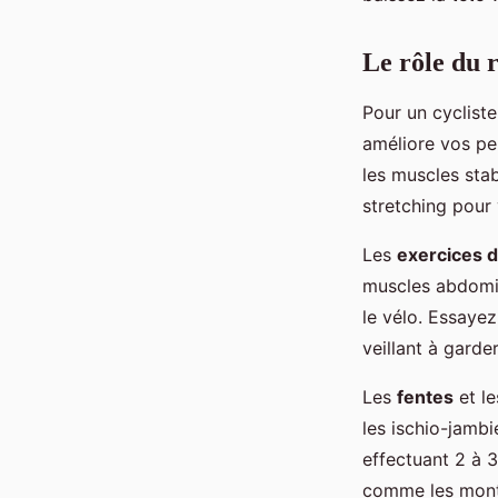
Le rôle du 
Pour un cycliste
améliore vos pe
les muscles sta
stretching pour
Les
exercices 
muscles abdomin
le vélo. Essayez
veillant à garde
Les
fentes
et l
les ischio-jamb
effectuant 2 à 3
comme les monté