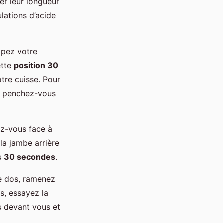
rer leur longueur
lations d’acide
apez votre
ette
position 30
otre cuisse. Pour
et penchez-vous
cez-vous face à
la jambe arrière
ns
30 secondes
.
le dos, ramenez
s, essayez la
s devant vous et