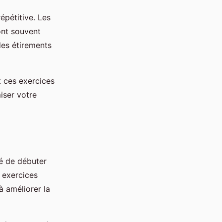
épétitive. Les
ont souvent
 des étirements
t ces exercices
miser votre
é de débuter
s exercices
à améliorer la