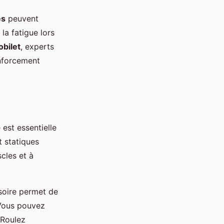
es
peuvent
la fatigue lors
obilet
, experts
enforcement
 est essentielle
 statiques
scles et à
soire permet de
 Vous pouvez
. Roulez