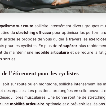
cyclisme sur route
sollicite intensément divers groupes mus
outine de
stretching efficace
pour optimiser les performanc
et article se propose de vous guider à travers les
exercice
nts pour les cyclistes. En plus de
récupérer
plus rapidement
t de maintenir une
mobilité articulaire
et de réduire la fat
s sorties.
 de l’étirement pour les cyclistes
il soit sur route ou en montagne, sollicite intensément les 
et des épaules. Les positions prolongées en selle peuvent e
 déséquilibres musculaires. Une bonne routine de stretching
ir une
mobilité articulaire
optimale et à prévenir les lésions.