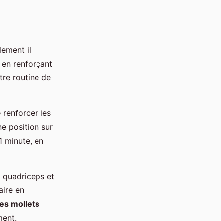
lement il
 en renforçant
tre routine de
 renforcer les
e position sur
1 minute, en
s quadriceps et
aire en
les mollets
ment.