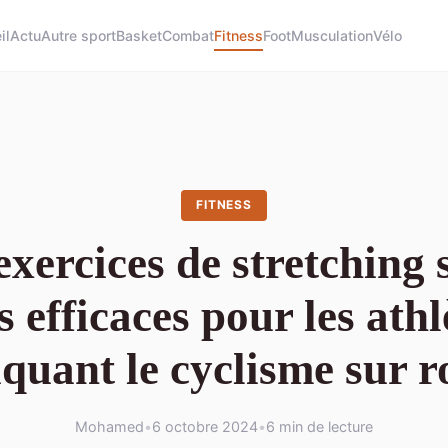
il
Actu
Autre sport
Basket
Combat
Fitness
Foot
Musculation
Vélo
FITNESS
exercices de stretching s
s efficaces pour les athl
iquant le cyclisme sur r
Mohamed
•
6 octobre 2024
•
6 min de lecture