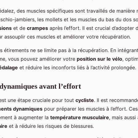
dalez, des muscles spécifiques sont travaillés de manière r
ischio-jambiers, les mollets et les muscles du bas du dos s
sions
et de
crampes
après l’effort. Il est crucial d’adopter
 assouplir ces muscles et améliorer votre récupération.
 étirements ne se limite pas à la récupération. En intégran
ine, vous pouvez améliorer votre
position sur le vélo
, opti
édalage
et réduire les inconforts liés à l’activité prolongée.
dynamiques avant l’effort
est une étape cruciale pour tout
cycliste
. Il est recommand
ments dynamiques
pour préparer les muscles à l’effort. Ce
lement à augmenter la
température musculaire
, mais aussi 
aire
et à réduire les risques de blessures.