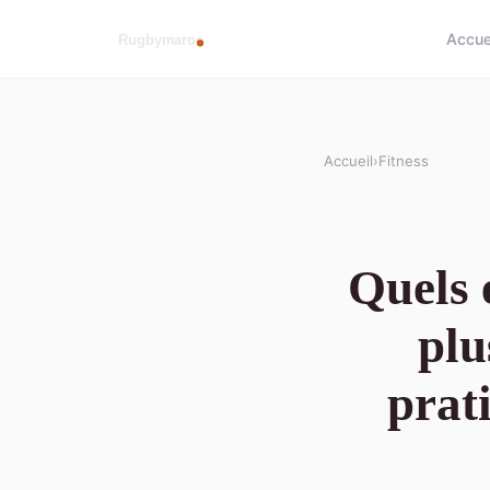
Accue
Accueil
›
Fitness
Quels 
plu
prat