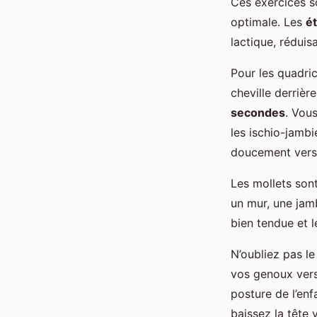
Ces exercices so
optimale. Les
é
lactique, réduis
Pour les quadric
cheville derriè
secondes
. Vous
les ischio-jamb
doucement vers l
Les mollets sont
un mur, une jamb
bien tendue et 
N’oubliez pas le
vos genoux vers 
posture de l’en
baissez la tête v