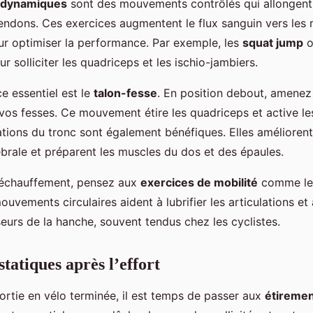
 dynamiques
sont des mouvements contrôlés qui allongen
tendons. Ces exercices augmentent le flux sanguin vers les 
our optimiser la performance. Par exemple, les
squat jump
o
ur solliciter les quadriceps et les ischio-jambiers.
e essentiel est le
talon-fesse
. En position debout, amenez
 vos fesses. Ce mouvement étire les quadriceps et active l
tions du tronc sont également bénéfiques. Elles améliorent
ébrale et préparent les muscles du dos et des épaules.
e échauffement, pensez aux
exercices de mobilité
comme l
ouvements circulaires aident à lubrifier les articulations et 
eurs de la hanche, souvent tendus chez les cyclistes.
tatiques après l’effort
ortie en vélo terminée, il est temps de passer aux
étiremen