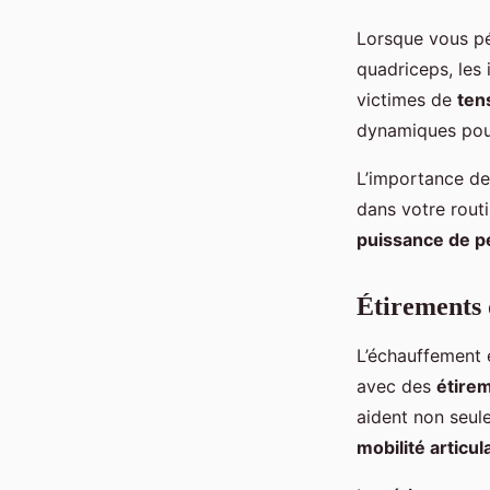
Lorsque vous pé
quadriceps, les 
victimes de
ten
dynamiques pour
L’importance des
dans votre rout
puissance de p
Étirements 
L’échauffement 
avec des
étire
aident non seu
mobilité articul